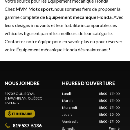
Votre source pour les Équipement mécanique Honda
Chez
MVM Motosport
, nous sommes fiers de proposer la
gamme complète de
Équipement mécanique Honda
. Avec
leurs designs innovants et leur fiabilité incomparable, ces
véhicules figurent parmi les meilleurs de leur catégorie.
Contactez notre équipe
pour en savoir plus ou pour réserver
votre Équipement mécanique Honda dès maintenant !
NOUS JOINDRE
HEURES D'OUVERTURE
5970 BOUL. ROYAL
Lundi
:
8h00 - 17h00
SHAWINIGAN
, QUÉBEC
Mardi
:
8h00 - 17h00
G9N 4R8
Mercredi
:
8h00 - 17h00
ITINÉRAIRE
Jeudi
:
8h00 - 19h00
Vendredi
:
8h00 - 17h00
819 537-5136
Samedi
:
Fermé