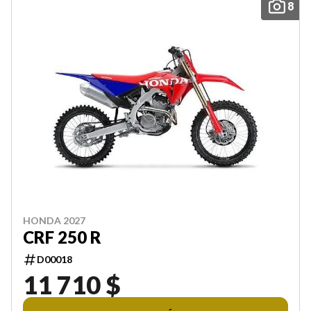
8
HONDA 2027
CRF 250 R
D00018
11 710 $