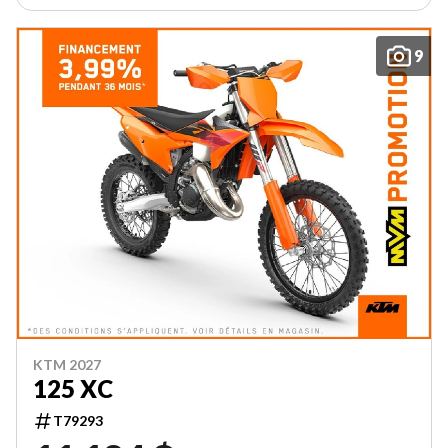
9
KTM 2027
125 XC
T79293