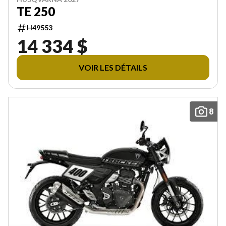
TE 250
H49553
14 334 $
VOIR LES DÉTAILS
8