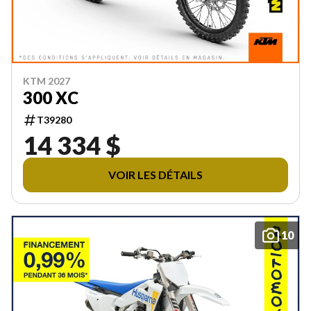
KTM 2027
300 XC
T39280
14 334 $
VOIR LES DÉTAILS
10