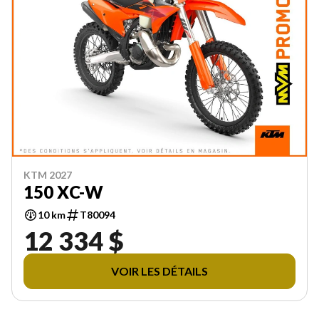
KTM 2027
150 XC-W
10 km
T80094
12 334 $
VOIR LES DÉTAILS