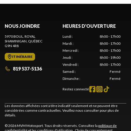
NOUS JOINDRE
HEURES D'OUVERTURE
5970 BOUL. ROYAL
Lundi
:
8h00 - 17h00
SHAWINIGAN
, QUÉBEC
Mardi
:
8h00 - 17h00
G9N 4R8
Mercredi
:
8h00 - 17h00
ITINÉRAIRE
Jeudi
:
8h00 - 19h00
Vendredi
:
8h00 - 17h00
819 537-5136
Samedi
:
Fermé
Dimanche
:
Fermé
Restez connecté
Les données affichées sont à titre indicatif seulement et ne peuvent être
considérées comme contractuelles. Veuillez nous consulter pour plus de
détails.
© 2026 MVM Motosport. Tous droits réservés. Consultez la
politique de
confidentialité
et les
conditions d'utilisation
.
Choix de consentement.