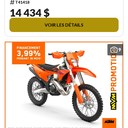
T41418
14 434 $
VOIR LES DÉTAILS
9