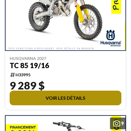
HUSQVARNA 2027
TC 85 19/16
H33995
9 289 $
VOIR LES DÉTAILS
9