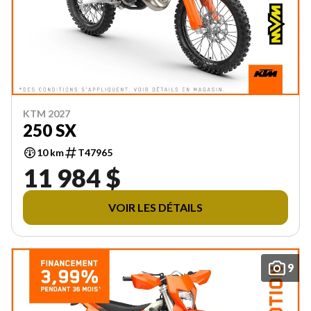
KTM 2027
250 SX
10 km
T47965
11 984 $
VOIR LES DÉTAILS
9