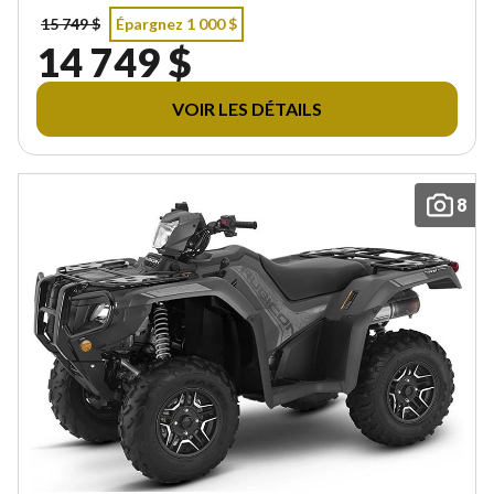
15 749 $
Épargnez 1 000 $
14 749 $
VOIR LES DÉTAILS
8