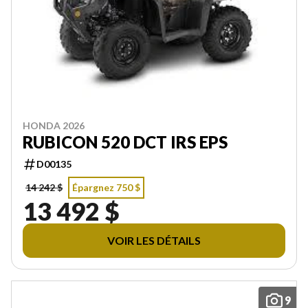
HONDA 2026
RUBICON 520 DCT IRS EPS
D00135
14 242 $
Épargnez 750 $
13 492 $
VOIR LES DÉTAILS
9