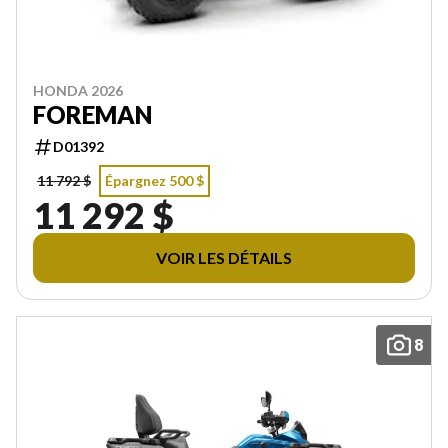
HONDA 2026
FOREMAN
D01392
11 792 $
Épargnez 500 $
11 292 $
VOIR LES DÉTAILS
8