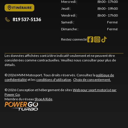
Mercredi
:
8h00 - 17h00
ITINÉRAIRE
Jeudi
:
8h00 - 19h00
Vendredi
:
8h00 - 17h00
819 537-5136
Samedi
:
Fermé
Dimanche
:
Fermé
Restez connecté
Les données affichées sont à titre indicatif seulement et ne peuvent être
considérées comme contractuelles. Veuillez nous consulter pour plus de
détails.
© 2026 MVM Motosport. Tous droits réservés. Consultez la
politique de
confidentialité
et les
conditions d'utilisation
.
Choix de consentement.
© 2026 Conception et hébergement de sites
Web pour sport motorisé par
Power Go
.
Membre du réseau
Shop A Ride
.