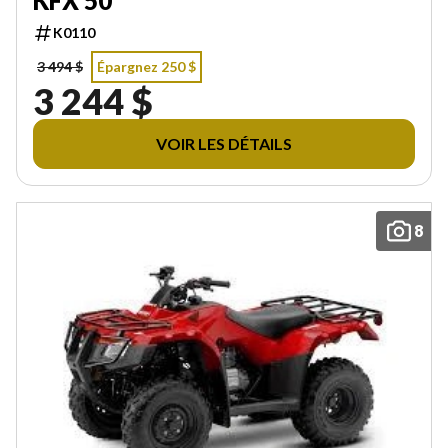
KFX 50
K0110
3 494 $
Épargnez 250 $
3 244 $
VOIR LES DÉTAILS
8