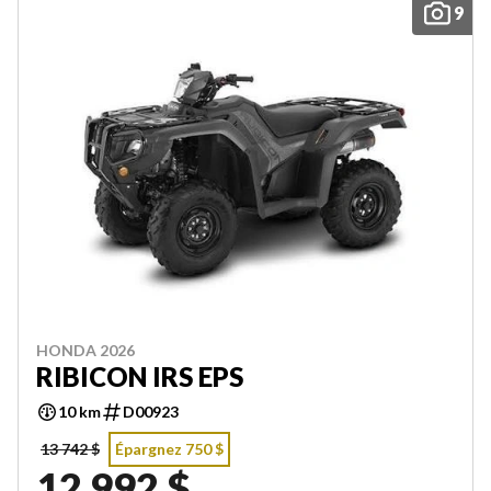
9
HONDA 2026
RIBICON IRS EPS
10 km
D00923
13 742 $
Épargnez 750 $
12 992 $