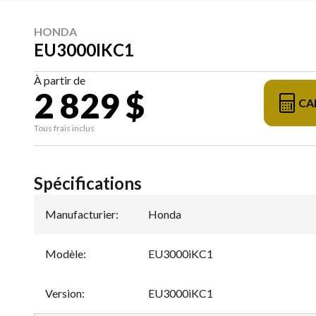
HONDA
EU3000IKC1
À partir de
2 829 $
CA
Tous frais inclus
Spécifications
Manufacturier
:
Honda
Modèle
:
EU3000iKC1
Version
:
EU3000iKC1