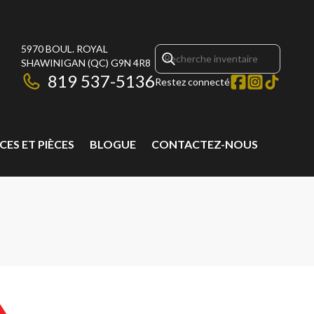
5970 BOUL. ROYAL
SHAWINIGAN
(QC)
G9N 4R8
819 537-5136
Restez connecté
CES ET PIÈCES
BLOGUE
CONTACTEZ-NOUS