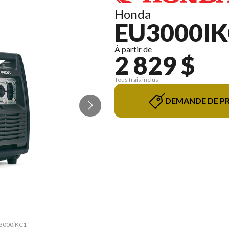
Honda
EU3000IK
À partir de
2 829 $
Tous frais inclus
DEMANDE DE PR
EU3000iKC1
La versio