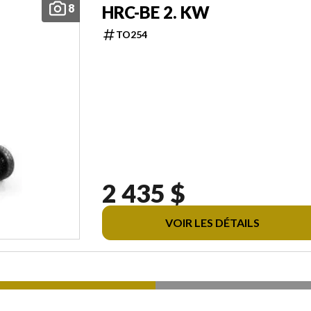
8
HRC-BE 2. KW
TO254
2 435 $
VOIR LES DÉTAILS