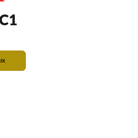
C1
IX
n du modèle sur l'image est le EU3000iKC1