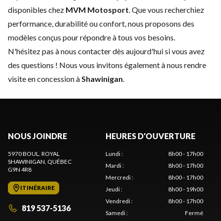
disponibles chez
MVM Motosport
. Que vous recherchiez
performance, durabilité ou confort, nous proposons des
modèles conçus pour répondre à tous vos besoins.
N'hésitez pas à
nous contacter
dès aujourd'hui si vous avez
des questions ! Nous vous invitons également à nous rendre
visite en concession à
Shawinigan
.
NOUS JOINDRE
HEURES D'OUVERTURE
5970 BOUL. ROYAL
Lundi
:
8h00 - 17h00
SHAWINIGAN
, QUÉBEC
Mardi
:
8h00 - 17h00
G9N 4R8
Mercredi
:
8h00 - 17h00
ITINÉRAIRE
Jeudi
:
8h00 - 19h00
Vendredi
:
8h00 - 17h00
819 537-5136
Samedi
:
Fermé