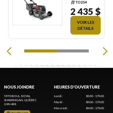
TO254
2 435 $
VOIR LES
DÉTAILS
NOUS JOINDRE
HEURES D'OUVERTURE
5970 BOUL. ROYAL
Lundi
:
8h00 - 17h00
SHAWINIGAN
, QUÉBEC
Mardi
:
8h00 - 17h00
G9N 4R8
Mercredi
:
8h00 - 17h00