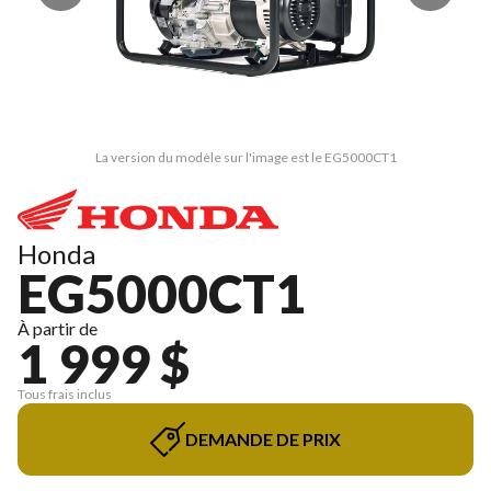
La version du modèle sur l'image est le EG5000CT1
Honda
EG5000CT1
À partir de
1 999 $
Tous frais inclus
DEMANDE DE PRIX