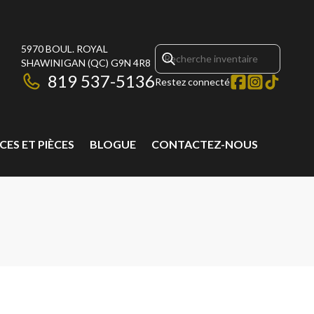
5970 BOUL. ROYAL
SHAWINIGAN
(QC)
G9N 4R8
819 537-5136
Restez connecté
CES ET PIÈCES
BLOGUE
CONTACTEZ-NOUS