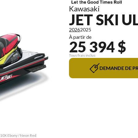
Kawasaki
JET SKI U
2026
2025
À partir de
25 394 $
Tous frais inclus
DEMANDE DE PR
 310X Ebony / Neon Red