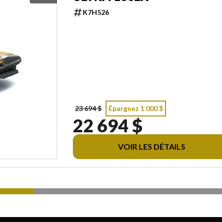
K7H526
23 694 $
Épargnez 1 000 $
22 694 $
VOIR LES DÉTAILS