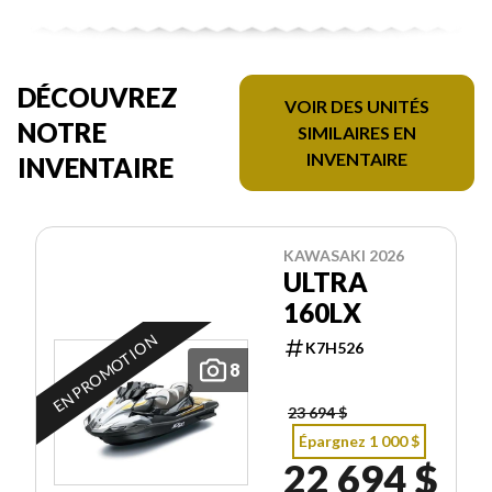
DÉCOUVREZ
VOIR DES UNITÉS
NOTRE
SIMILAIRES EN
INVENTAIRE
INVENTAIRE
KAWASAKI 2026
ULTRA
160LX
EN PROMOTION
K7H526
8
23 694 $
Épargnez 1 000 $
22 694 $