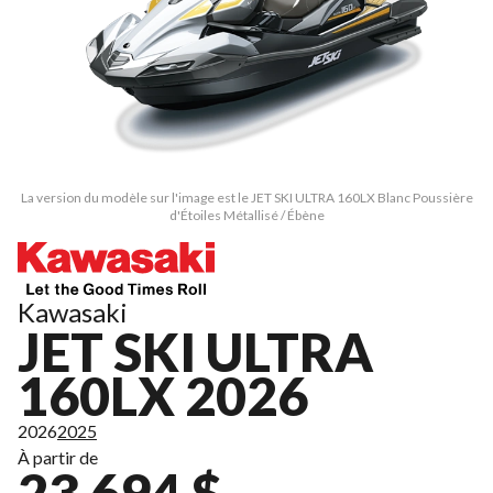
La version du modèle sur l'image est le JET SKI ULTRA 160LX Blanc Poussière
d'Étoiles Métallisé / Ébène
Kawasaki
JET SKI ULTRA
160LX 2026
2026
2025
À partir de
23 694 $