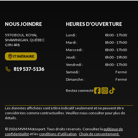
NOUS JOINDRE
HEURES D'OUVERTURE
5970 BOUL. ROYAL
Lundi
:
8h00 - 17h00
SHAWINIGAN
, QUÉBEC
Mardi
:
8h00 - 17h00
G9N 4R8
Mercredi
:
8h00 - 17h00
ITINÉRAIRE
Jeudi
:
8h00 - 19h00
Vendredi
:
8h00 - 17h00
819 537-5136
Samedi
:
Fermé
Dimanche
:
Fermé
Restez connecté
Les données affichées sont à titre indicatif seulement et ne peuvent être
considérées comme contractuelles. Veuillez nous consulter pour plus de
détails.
© 2026 MVM Motosport. Tous droits réservés. Consultez la
politique de
confidentialité
et les
conditions d'utilisation
.
Choix de consentement.