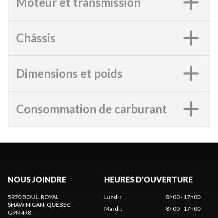
Moteur et transmission
Châssis
Dimensions et poids
Consommation de carburant
NOUS JOINDRE
HEURES D'OUVERTURE
5970 BOUL. ROYAL
Lundi
:
8h00 - 17h00
SHAWINIGAN
, QUÉBEC
Mardi
:
8h00 - 17h00
G9N 4R8