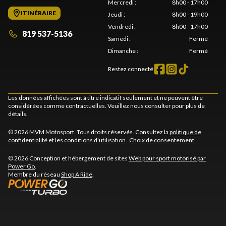
Mercredi
:
8h00 - 17h00
ITINÉRAIRE
Jeudi
:
8h00 - 19h00
Vendredi
:
8h00 - 17h00
819 537-5136
Samedi
:
Fermé
Dimanche
:
Fermé
Restez connecté
Les données affichées sont à titre indicatif seulement et ne peuvent être
considérées comme contractuelles. Veuillez nous consulter pour plus de
détails.
© 2026 MVM Motosport. Tous droits réservés. Consultez la
politique de
confidentialité
et les
conditions d'utilisation
.
Choix de consentement.
© 2026 Conception et hébergement de sites
Web pour sport motorisé par
Power Go
.
Membre du réseau
Shop A Ride
.