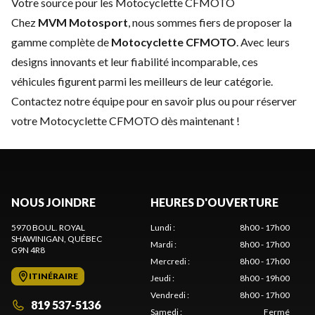
Votre source pour les Motocyclette CFMOTO
Chez
MVM Motosport
, nous sommes fiers de proposer la
gamme complète de
Motocyclette CFMOTO
. Avec leurs
designs innovants et leur fiabilité incomparable, ces
véhicules figurent parmi les meilleurs de leur catégorie.
Contactez notre équipe
pour en savoir plus ou pour réserver
votre Motocyclette CFMOTO dès maintenant !
NOUS JOINDRE
HEURES D'OUVERTURE
5970 BOUL. ROYAL
Lundi
:
8h00 - 17h00
SHAWINIGAN
, QUÉBEC
Mardi
:
8h00 - 17h00
G9N 4R8
Mercredi
:
8h00 - 17h00
ITINÉRAIRE
Jeudi
:
8h00 - 19h00
Vendredi
:
8h00 - 17h00
819 537-5136
Samedi
:
Fermé