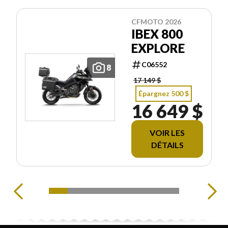
CFMOTO 2026
IBEX 800
EXPLORE
C06552
8
17 149 $
Épargnez 500 $
16 649 $
VOIR LES
DÉTAILS