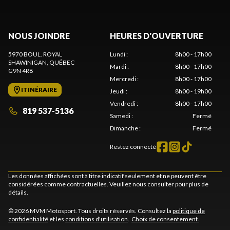
NOUS JOINDRE
HEURES D'OUVERTURE
5970 BOUL. ROYAL
Lundi
:
8h00 - 17h00
SHAWINIGAN
, QUÉBEC
Mardi
:
8h00 - 17h00
G9N 4R8
Mercredi
:
8h00 - 17h00
ITINÉRAIRE
Jeudi
:
8h00 - 19h00
Vendredi
:
8h00 - 17h00
819 537-5136
Samedi
:
Fermé
Dimanche
:
Fermé
Restez connecté
Les données affichées sont à titre indicatif seulement et ne peuvent être
considérées comme contractuelles. Veuillez nous consulter pour plus de
détails.
© 2026 MVM Motosport. Tous droits réservés. Consultez la
politique de
confidentialité
et les
conditions d'utilisation
.
Choix de consentement.