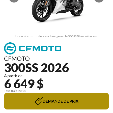
La version du modèle sur l'image est le 300SS Blanc nébuleux
CFMOTO
300SS 2026
À partir de
6 649 $
Tous frais inclus
DEMANDE DE PRIX