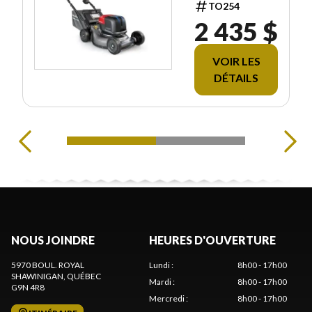
TO254
2 435 $
VOIR LES
DÉTAILS
NOUS JOINDRE
HEURES D'OUVERTURE
5970 BOUL. ROYAL
Lundi
:
8h00 - 17h00
SHAWINIGAN
, QUÉBEC
Mardi
:
8h00 - 17h00
G9N 4R8
Mercredi
:
8h00 - 17h00