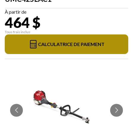
À partir de
464 $
Tous frais inclus
CALCULATRICE DE PAIEMENT