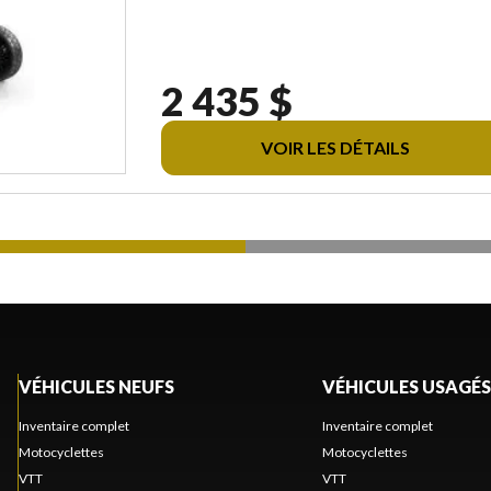
2 435 $
VOIR LES DÉTAILS
VÉHICULES NEUFS
VÉHICULES USAGÉS
Inventaire complet
Inventaire complet
Motocyclettes
Motocyclettes
VTT
VTT