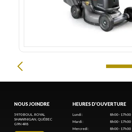
NOUS JOINDRE
HEURES D'OUVERTURE
5970 BOUL. ROYAL
Lundi
:
8h00 - 17h00
SHAWINIGAN
, QUÉBEC
Mardi
:
8h00 - 17h00
G9N 4R8
Mercredi
:
8h00 - 17h00