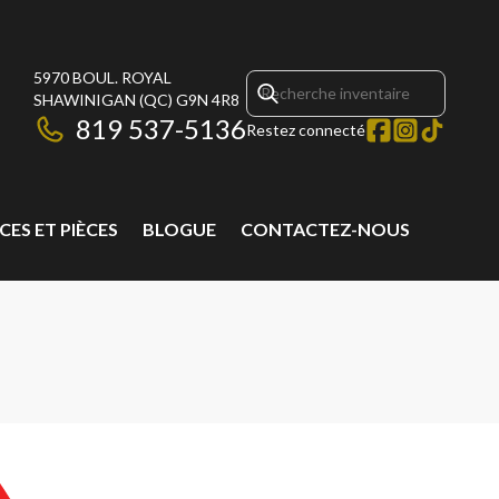
5970 BOUL. ROYAL
SHAWINIGAN
(QC)
G9N 4R8
819 537-5136
Restez connecté
CES ET PIÈCES
BLOGUE
CONTACTEZ-NOUS