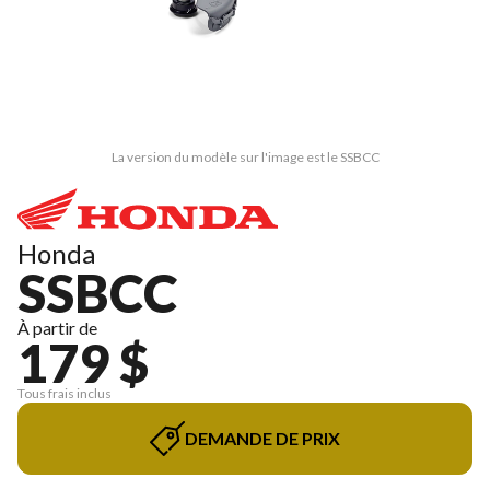
La version du modèle sur l'image est le SSBCC
Honda
SSBCC
À partir de
179 $
Tous frais inclus
DEMANDE DE PRIX