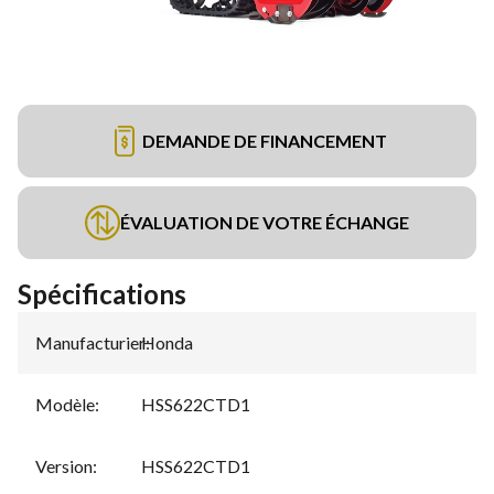
DEMANDE DE FINANCEMENT
ÉVALUATION DE VOTRE ÉCHANGE
Spécifications
Manufacturier
Honda
:
Modèle
:
HSS622CTD1
Version
:
HSS622CTD1