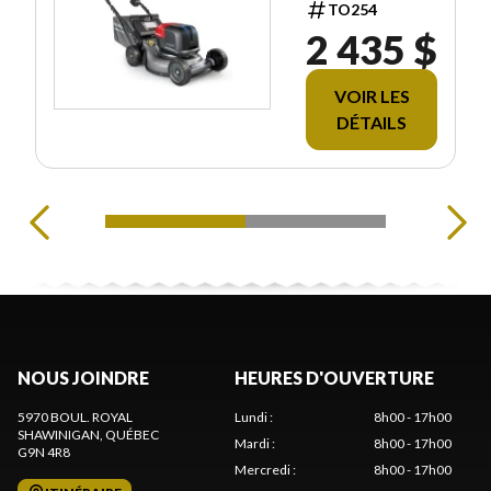
TO254
2 435 $
VOIR LES
DÉTAILS
NOUS JOINDRE
HEURES D'OUVERTURE
5970 BOUL. ROYAL
Lundi
:
8h00 - 17h00
SHAWINIGAN
, QUÉBEC
Mardi
:
8h00 - 17h00
G9N 4R8
Mercredi
:
8h00 - 17h00