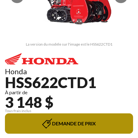
La version du modèle sur l'image est le HSS622CTD1
Honda
HSS622CTD1
À partir de
3 148 $
Tous frais inclus
DEMANDE DE PRIX