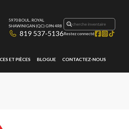
5970 BOUL. ROYAL
SHAWINIGAN
(QC)
G9N 4R8
819 537-5136
Restez connecté
CES ET PIÈCES
BLOGUE
CONTACTEZ-NOUS