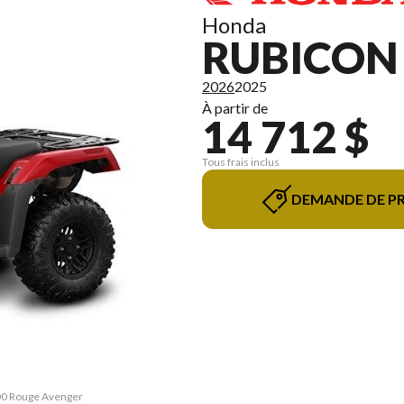
Honda
RUBICON 
2026
2025
À partir de
14 712 $
Tous frais inclus
DEMANDE DE PR
700 Rouge Avenger