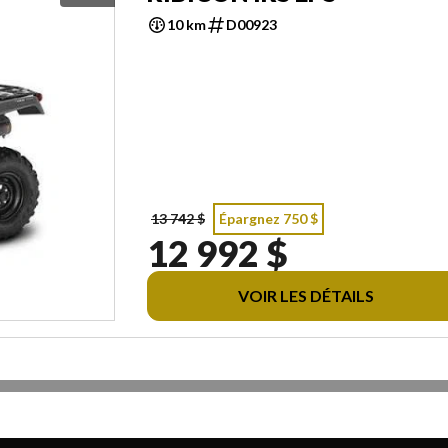
10 km
D00923
13 742 $
Épargnez 750 $
12 992 $
VOIR LES DÉTAILS