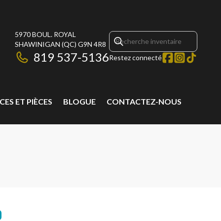
5970 BOUL. ROYAL
SHAWINIGAN
(QC)
G9N 4R8
819 537-5136
Restez connecté
CES ET PIÈCES
BLOGUE
CONTACTEZ-NOUS