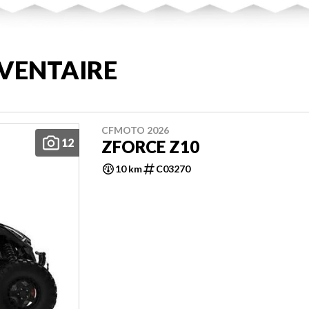
VENTAIRE
CFMOTO 2026
12
ZFORCE Z10
10 km
C03270