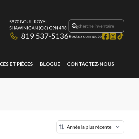
5970 BOUL. ROYAL
SHAWINIGAN
(QC)
G9N 4R8
819 537-5136
Restez connecté
CES ET PIÈCES
BLOGUE
CONTACTEZ-NOUS