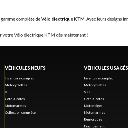
la gamme complète de
Vélo électrique KTM
. Avec leurs designs in
er votre Vélo électrique KTM dès maintenant !
VÉHICULES NEUFS
VÉHICULES USAGÉS
Inventaire complet
Inventaire complet
Motocyclettes
Motocyclettes
VTT
VTT
Côte-à-côtes
Côte-à-côtes
Motomarines
Motoneiges
Collection complète
Motomarines
Remorques
Financement