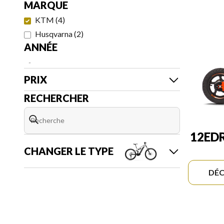
MARQUE
KTM
(
4
)
Husqvarna
(
2
)
ANNÉE
-
PRIX
RECHERCHER
12ED
CHANGER LE TYPE
DÉC