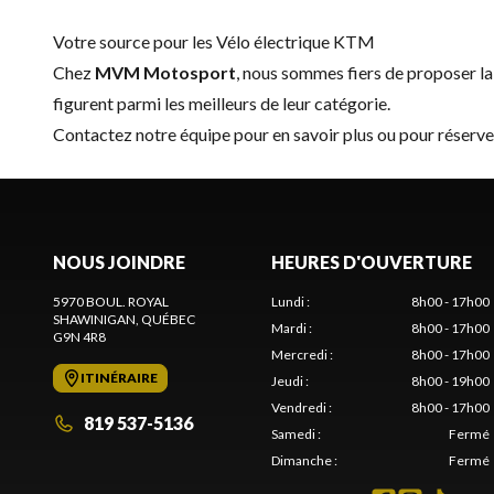
Votre source pour les Vélo électrique KTM
Chez
MVM Motosport
, nous sommes fiers de proposer 
figurent parmi les meilleurs de leur catégorie.
Contactez notre équipe
pour en savoir plus ou pour réserv
NOUS JOINDRE
HEURES D'OUVERTURE
5970 BOUL. ROYAL
Lundi
:
8h00 - 17h00
SHAWINIGAN
, QUÉBEC
Mardi
:
8h00 - 17h00
G9N 4R8
Mercredi
:
8h00 - 17h00
ITINÉRAIRE
Jeudi
:
8h00 - 19h00
Vendredi
:
8h00 - 17h00
819 537-5136
Samedi
:
Fermé
Dimanche
:
Fermé