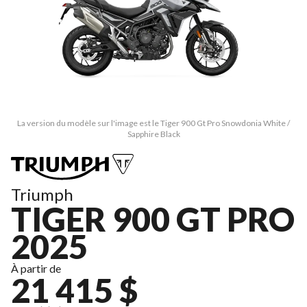
La version du modèle sur l'image est le Tiger 900 Gt Pro Snowdonia White /
Sapphire Black
Triumph
TIGER 900 GT PRO
2025
À partir de
21 415 $