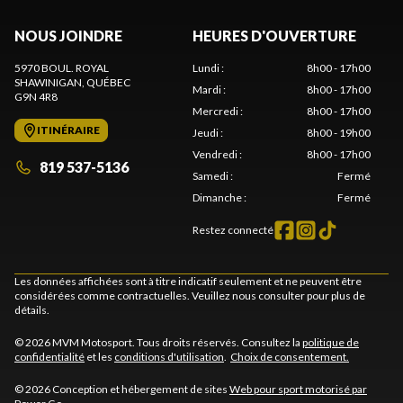
NOUS JOINDRE
HEURES D'OUVERTURE
5970 BOUL. ROYAL
Lundi
:
8h00 - 17h00
SHAWINIGAN
, QUÉBEC
Mardi
:
8h00 - 17h00
G9N 4R8
Mercredi
:
8h00 - 17h00
ITINÉRAIRE
Jeudi
:
8h00 - 19h00
Vendredi
:
8h00 - 17h00
819 537-5136
Samedi
:
Fermé
Dimanche
:
Fermé
Restez connecté
Les données affichées sont à titre indicatif seulement et ne peuvent être
considérées comme contractuelles. Veuillez nous consulter pour plus de
détails.
© 2026 MVM Motosport. Tous droits réservés. Consultez la
politique de
confidentialité
et les
conditions d'utilisation
.
Choix de consentement.
© 2026 Conception et hébergement de sites
Web pour sport motorisé par