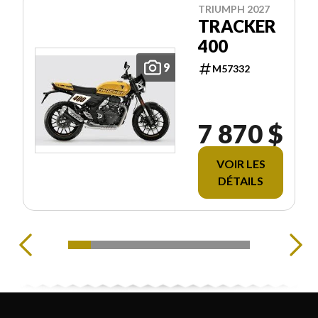
TRIUMPH 2027
TRACKER
400
9
M57332
7 870 $
VOIR LES
DÉTAILS