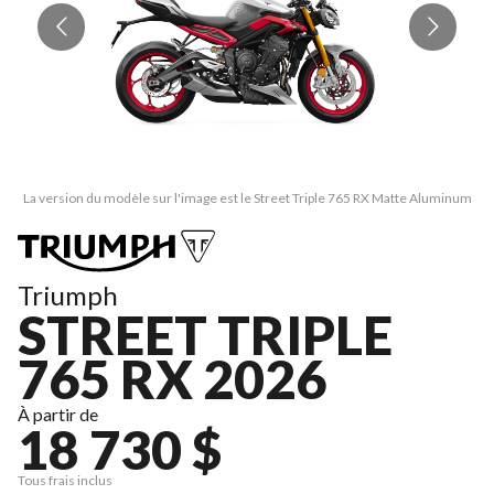
La version du modèle sur l'image est le Street Triple 765 RX Matte Aluminum
La
Triumph
STREET TRIPLE
765 RX 2026
À partir de
18 730 $
Tous frais inclus