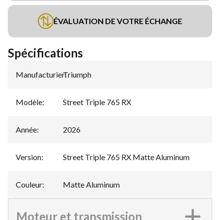
ÉVALUATION DE VOTRE ÉCHANGE
Spécifications
Manufacturier
Triumph
:
Modèle
:
Street Triple 765 RX
Année
:
2026
Version
:
Street Triple 765 RX Matte Aluminum
Couleur
:
Matte Aluminum
Moteur et transmission