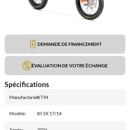
DEMANDE DE FINANCEMENT
ÉVALUATION DE VOTRE ÉCHANGE
Spécifications
Manufacturier
KTM
:
Modèle
:
85 SX 17/14
Année
:
2026