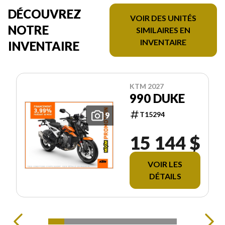
DÉCOUVREZ
VOIR DES UNITÉS
NOTRE
SIMILAIRES EN
INVENTAIRE
INVENTAIRE
KTM 2027
990 DUKE
T15294
9
15 144 $
VOIR LES
DÉTAILS