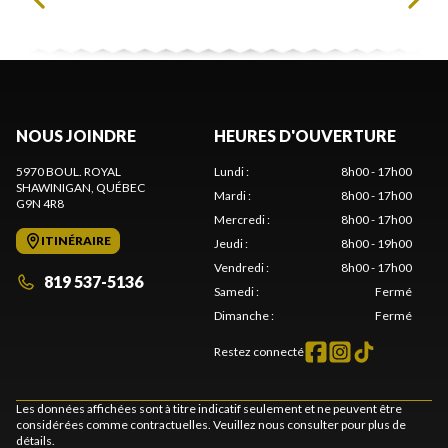
NOUS JOINDRE
HEURES D'OUVERTURE
5970 BOUL. ROYAL
Lundi
:
8h00 - 17h00
SHAWINIGAN
, QUÉBEC
Mardi
:
8h00 - 17h00
G9N 4R8
Mercredi
:
8h00 - 17h00
ITINÉRAIRE
Jeudi
:
8h00 - 19h00
Vendredi
:
8h00 - 17h00
819 537-5136
Samedi
:
Fermé
Dimanche
:
Fermé
Restez connecté
Les données affichées sont à titre indicatif seulement et ne peuvent être
considérées comme contractuelles. Veuillez nous consulter pour plus de
détails.