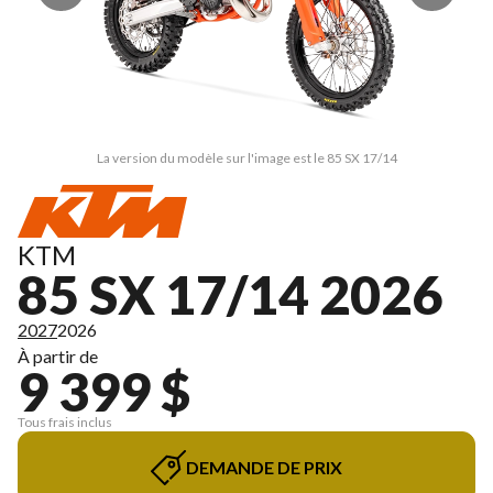
La version du modèle sur l'image est le 85 SX 17/14
KTM
85 SX 17/14 2026
2027
2026
À partir de
9 399 $
Tous frais inclus
DEMANDE DE PRIX