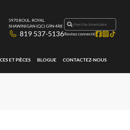
5970 BOUL. ROYAL
SHAWINIGAN
(QC)
G9N 4R8
819 537-5136
Restez connecté
CES ET PIÈCES
BLOGUE
CONTACTEZ-NOUS