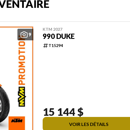
VENTAIRE
KTM 2027
9
990 DUKE
T15294
15 144 $
VOIR LES DÉTAILS