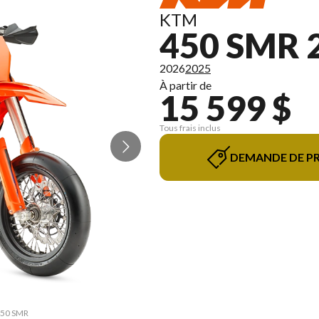
KTM
450 SMR 
2026
2025
À partir de
15 599 $
Tous frais inclus
DEMANDE DE PR
 450 SMR
La vers