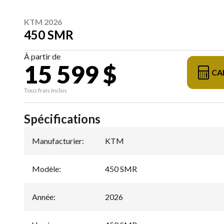
KTM 2026
450 SMR
À partir de
15 599 $
CA
Tous frais inclus
Spécifications
Manufacturier
:
KTM
Modèle
:
450 SMR
Année
:
2026