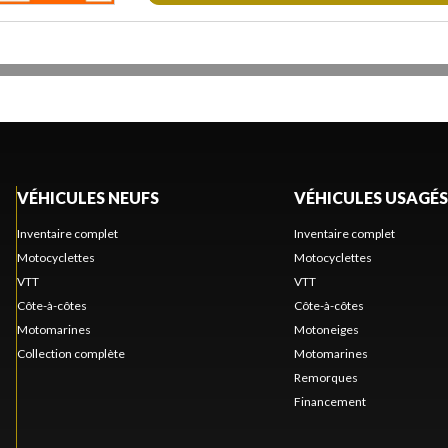
VÉHICULES NEUFS
VÉHICULES USAGÉS
Inventaire complet
Inventaire complet
Motocyclettes
Motocyclettes
VTT
VTT
Côte-à-côtes
Côte-à-côtes
Motomarines
Motoneiges
Collection complète
Motomarines
Remorques
Financement