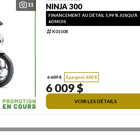
11
NINJA 300
FINANCEMENT AU DÉTAIL 5,99 % JUSQU’À
60 MOIS
K01508
6 609 $
Épargnez 600 $
6 009 $
VOIR LES DÉTAILS