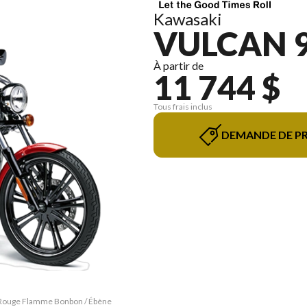
Kawasaki
VULCAN 
À partir de
11 744 $
Tous frais inclus
DEMANDE DE PR
 Rouge Flamme Bonbon / Ébène