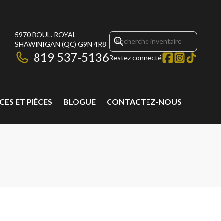
5970 BOUL. ROYAL
SHAWINIGAN
(QC)
G9N 4R8
819 537-5136
Restez connecté
CES ET PIÈCES
BLOGUE
CONTACTEZ-NOUS