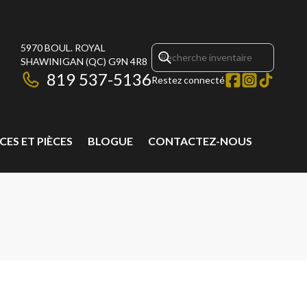
5970 BOUL. ROYAL
SHAWINIGAN
(QC)
G9N 4R8
819 537-5136
Restez connecté
CES ET PIÈCES
BLOGUE
CONTACTEZ-NOUS