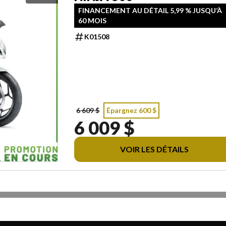
FINANCEMENT AU DÉTAIL 5,99 % JUSQU’À
60 MOIS
K01508
6 609 $
Épargnez 600 $
6 009 $
VOIR LES DÉTAILS