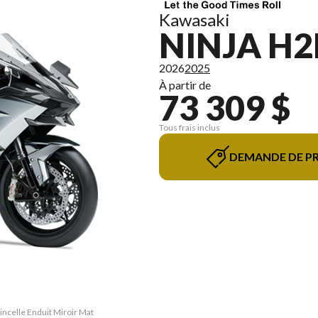
Kawasaki
NINJA H2
2026
2025
À partir de
73 309 $
Tous frais inclus
DEMANDE DE PR
incelle Enduit Miroir Mat