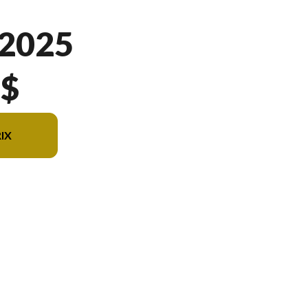
2025
 $
IX