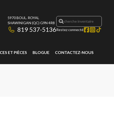
5970 BOUL. ROYAL
SHAWINIGAN
(QC)
G9N 4R8
819 537-5136
Restez connecté
CES ET PIÈCES
BLOGUE
CONTACTEZ-NOUS