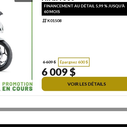
FINANCEMENT AU DÉTAIL 5,99 % JUSQU’À
60 MOIS
K01508
6 609 $
Épargnez 600 $
6 009 $
VOIR LES DÉTAILS