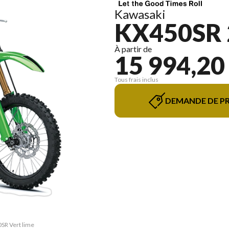
Kawasaki
KX450SR 
À partir de
15 994,20
Tous frais inclus
DEMANDE DE PR
0SR Vert lime