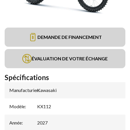
DEMANDE DE FINANCEMENT
ÉVALUATION DE VOTRE ÉCHANGE
Spécifications
Manufacturier
Kawasaki
:
Modèle
:
KX112
Année
:
2027