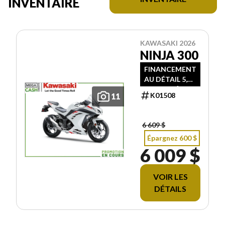
INVENTAIRE
KAWASAKI 2026
NINJA 300
FINANCEMENT
AU DÉTAIL 5,99
% JUSQU’À 60
K01508
11
MOIS
6 609 $
Épargnez 600 $
6 009 $
VOIR LES
DÉTAILS