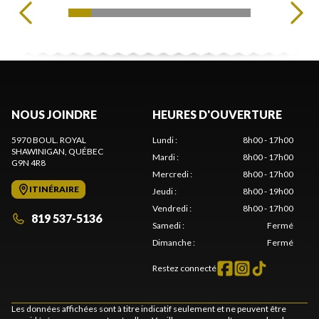
NOUS JOINDRE
HEURES D'OUVERTURE
5970 BOUL. ROYAL
Lundi
:
8h00 - 17h00
SHAWINIGAN
, QUÉBEC
Mardi
:
8h00 - 17h00
G9N 4R8
Mercredi
:
8h00 - 17h00
ITINÉRAIRE
Jeudi
:
8h00 - 19h00
Vendredi
:
8h00 - 17h00
819 537-5136
Samedi
:
Fermé
Dimanche
:
Fermé
Restez connecté
Les données affichées sont à titre indicatif seulement et ne peuvent être