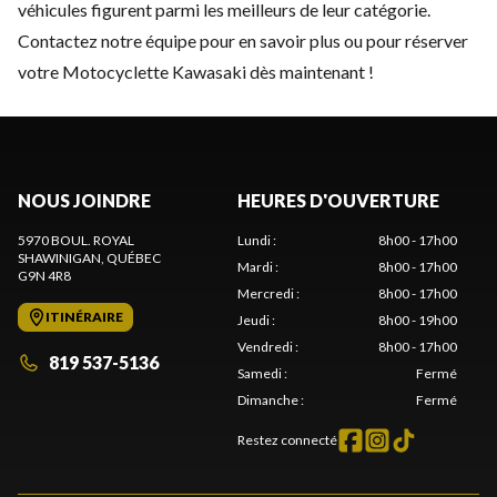
véhicules figurent parmi les meilleurs de leur catégorie.
Contactez notre équipe
pour en savoir plus ou pour réserver
votre Motocyclette Kawasaki dès maintenant !
NOUS JOINDRE
HEURES D'OUVERTURE
5970 BOUL. ROYAL
Lundi
:
8h00 - 17h00
SHAWINIGAN
, QUÉBEC
Mardi
:
8h00 - 17h00
G9N 4R8
Mercredi
:
8h00 - 17h00
ITINÉRAIRE
Jeudi
:
8h00 - 19h00
Vendredi
:
8h00 - 17h00
819 537-5136
Samedi
:
Fermé
Dimanche
:
Fermé
Restez connecté