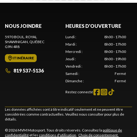
NOUS JOINDRE
HEURES D'OUVERTURE
5970 BOUL. ROYAL
Lundi
:
8h00 - 17h00
SHAWINIGAN
, QUÉBEC
Mardi
:
8h00 - 17h00
G9N 4R8
Mercredi
:
8h00 - 17h00
ITINÉRAIRE
Jeudi
:
8h00 - 19h00
Vendredi
:
8h00 - 17h00
819 537-5136
Samedi
:
Fermé
Dimanche
:
Fermé
Restez connecté
Les données affichées sont à titre indicatif seulement et ne peuvent être
considérées comme contractuelles. Veuillez nous consulter pour plus de
détails.
© 2026 MVM Motosport. Tous droits réservés. Consultez la
politique de
confidentialité
et les
conditions d'utilisation
.
Choix de consentement.