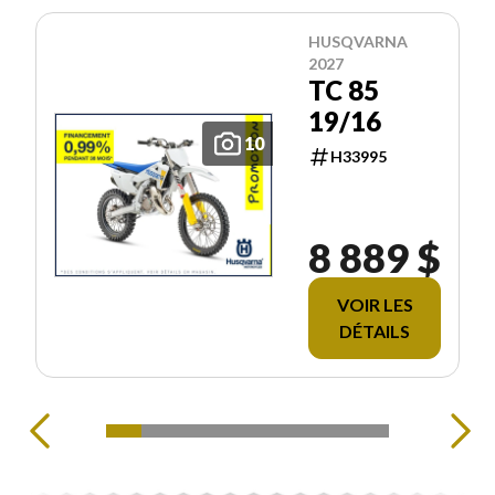
HUSQVARNA
2027
TC 85
19/16
10
H33995
8 889 $
VOIR LES
DÉTAILS