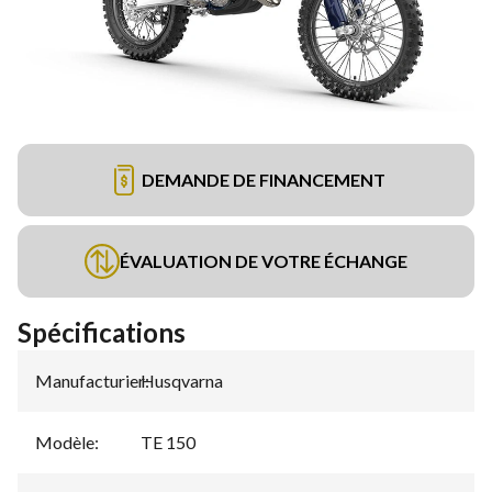
DEMANDE DE FINANCEMENT
ÉVALUATION DE VOTRE ÉCHANGE
Spécifications
Manufacturier
Husqvarna
:
Modèle
:
TE 150