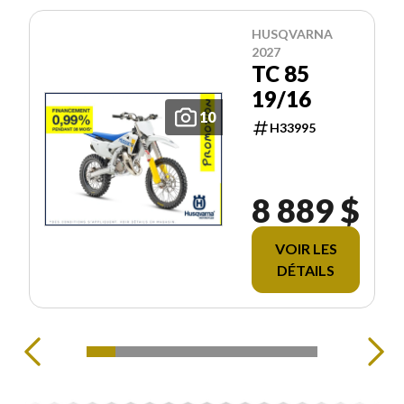
HUSQVARNA
2027
TC 85
19/16
10
H33995
8 889 $
VOIR LES
DÉTAILS