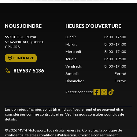
NOUS JOINDRE
HEURES D'OUVERTURE
5970 BOUL. ROYAL
Lundi
:
8h00 - 17h00
SHAWINIGAN
, QUÉBEC
Mardi
:
8h00 - 17h00
G9N 4R8
Mercredi
:
8h00 - 17h00
ITINÉRAIRE
Jeudi
:
8h00 - 19h00
Vendredi
:
8h00 - 17h00
819 537-5136
Samedi
:
Fermé
Dimanche
:
Fermé
Restez connecté
Les données affichées sont à titre indicatif seulement et ne peuvent être
considérées comme contractuelles. Veuillez nous consulter pour plus de
détails.
© 2026 MVM Motosport. Tous droits réservés. Consultez la
politique de
confidentialité
et les
conditions d'utilisation
.
Choix de consentement.