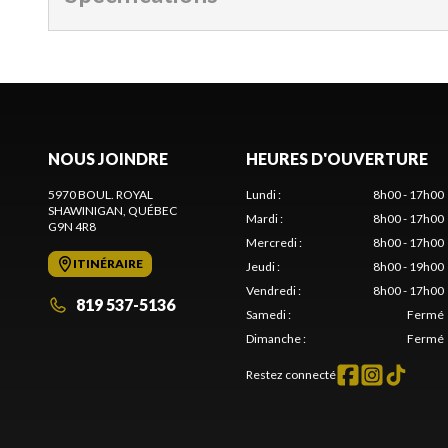
NOUS JOINDRE
HEURES D'OUVERTURE
5970 BOUL. ROYAL
Lundi
:
8h00 - 17h00
SHAWINIGAN
, QUÉBEC
Mardi
:
8h00 - 17h00
G9N 4R8
Mercredi
:
8h00 - 17h00
ITINÉRAIRE
Jeudi
:
8h00 - 19h00
Vendredi
:
8h00 - 17h00
819 537-5136
Samedi
:
Fermé
Dimanche
:
Fermé
Restez connecté