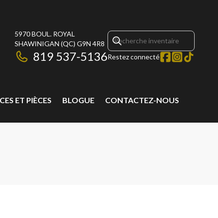
5970 BOUL. ROYAL
SHAWINIGAN
(QC)
G9N 4R8
819 537-5136
Restez connecté
CES ET PIÈCES
BLOGUE
CONTACTEZ-NOUS