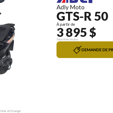
Adly Moto
GTS-R 50
À partir de
3 895 $
Tous frais inclus
DEMANDE DE PR
0 Noir et Orange