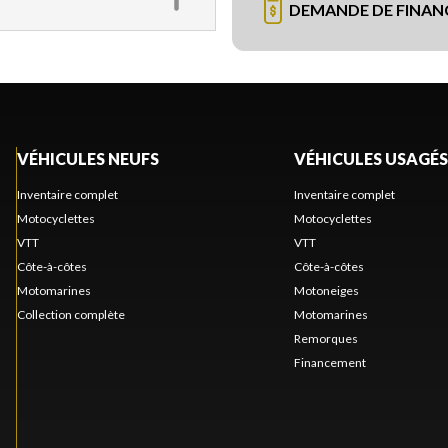
DEMANDE DE FINA
VÉHICULES NEUFS
VÉHICULES USAGÉS
Inventaire complet
Inventaire complet
Motocyclettes
Motocyclettes
VTT
VTT
Côte-à-côtes
Côte-à-côtes
Motomarines
Motoneiges
Collection complète
Motomarines
Remorques
Financement