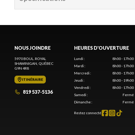
NOUS JOINDRE
HEURES D'OUVERTURE
5970 BOUL. ROYAL
Lundi
:
8h00 - 17h00
SHAWINIGAN
, QUÉBEC
Mardi
:
8h00 - 17h00
G9N 4R8
Mercredi
:
8h00 - 17h00
ITINÉRAIRE
Jeudi
:
8h00 - 19h00
Vendredi
:
8h00 - 17h00
819 537-5136
Samedi
:
Fermé
Dimanche
:
Fermé
Restez connecté