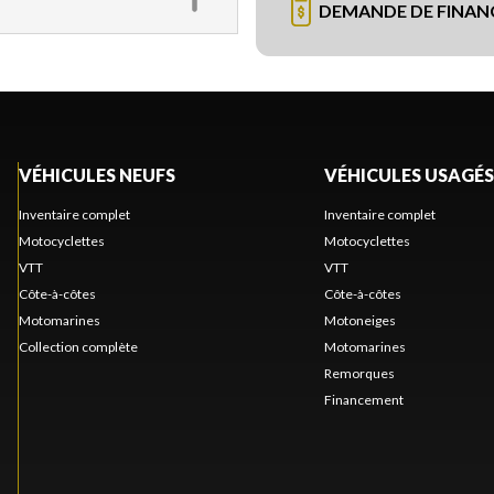
DEMANDE DE FINA
VÉHICULES NEUFS
VÉHICULES USAGÉS
Inventaire complet
Inventaire complet
Motocyclettes
Motocyclettes
VTT
VTT
Côte-à-côtes
Côte-à-côtes
Motomarines
Motoneiges
Collection complète
Motomarines
Remorques
Financement