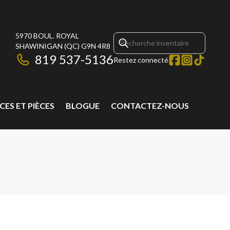
5970 BOUL. ROYAL
SHAWINIGAN
(QC)
G9N 4R8
819 537-5136
Restez connecté
CES ET PIÈCES
BLOGUE
CONTACTEZ-NOUS