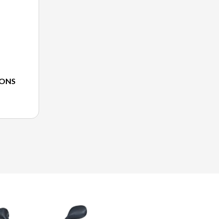
C
IONS