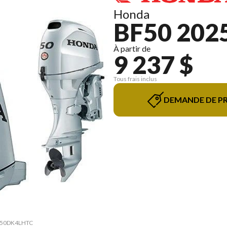
Honda
BF50 202
À partir de
9 237 $
Tous frais inclus
DEMANDE DE PR
50 50DK4LHTC