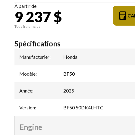
À partir de
9 237 $
CA
Tous frais inclus
Spécifications
Manufacturier
:
Honda
Modèle
:
BF50
Année
:
2025
Version
:
BF50 50DK4LHTC
Engine