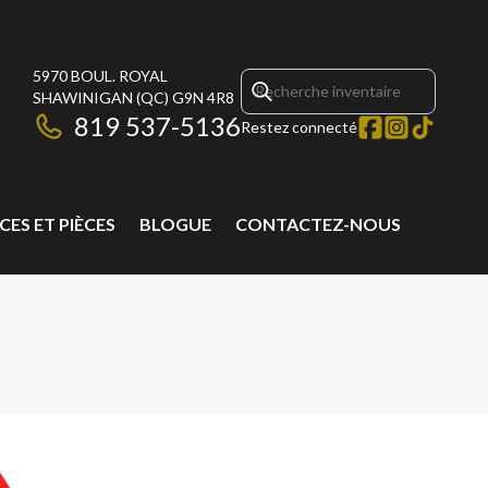
5970 BOUL. ROYAL
SHAWINIGAN
(QC)
G9N 4R8
819 537-5136
Restez connecté
CES ET PIÈCES
BLOGUE
CONTACTEZ-NOUS