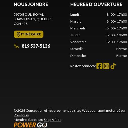
NOUS JOINDRE
HEURES D'OUVERTURE
5970 BOUL. ROYAL
Lundi
:
8h00 - 17h00
SHAWINIGAN
, QUÉBEC
Mardi
:
8h00 - 17h00
G9N 4R8
Mercredi
:
8h00 - 17h00
ITINÉRAIRE
Jeudi
:
8h00 - 19h00
Vendredi
:
8h00 - 17h00
819 537-5136
Samedi
:
Fermé
Dimanche
:
Fermé
Restez connecté
© 2026 Conception et hébergement de sites
Web pour sport motorisé par
Power Go
.
Membre du réseau
Shop A Ride
.