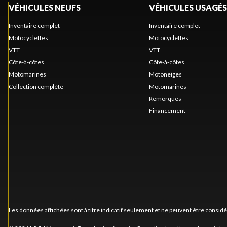
VÉHICULES NEUFS
VÉHICULES USAGÉS
Inventaire complet
Inventaire complet
Motocyclettes
Motocyclettes
VTT
VTT
Côte-à-côtes
Côte-à-côtes
Motomarines
Motoneiges
Collection complète
Motomarines
Remorques
Financement
Les données affichées sont à titre indicatif seulement et ne peuvent être consid