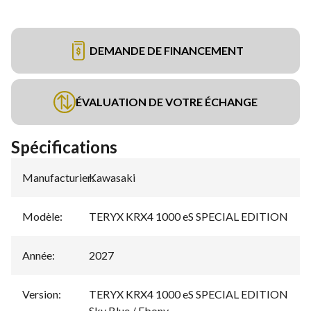
DEMANDE DE FINANCEMENT
ÉVALUATION DE VOTRE ÉCHANGE
Spécifications
Manufacturier
Kawasaki
:
Modèle
:
TERYX KRX4 1000 eS SPECIAL EDITION
Année
:
2027
Version
:
TERYX KRX4 1000 eS SPECIAL EDITION
Sky Blue / Ebony