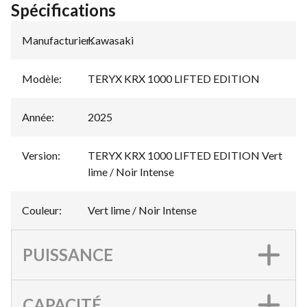
Spécifications
Manufacturier
Kawasaki
:
Modèle
:
TERYX KRX 1000 LIFTED EDITION
Année
:
2025
Version
:
TERYX KRX 1000 LIFTED EDITION Vert
lime / Noir Intense
Couleur
:
Vert lime / Noir Intense
PUISSANCE
CAPACITÉ