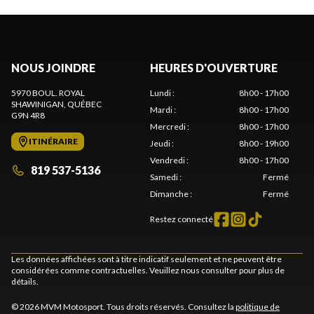
NOUS JOINDRE
HEURES D'OUVERTURE
5970 BOUL. ROYAL
Lundi
:
8h00 - 17h00
SHAWINIGAN
, QUÉBEC
Mardi
:
8h00 - 17h00
G9N 4R8
Mercredi
:
8h00 - 17h00
ITINÉRAIRE
Jeudi
:
8h00 - 19h00
Vendredi
:
8h00 - 17h00
819 537-5136
Samedi
:
Fermé
Dimanche
:
Fermé
Restez connecté
Les données affichées sont à titre indicatif seulement et ne peuvent être
considérées comme contractuelles. Veuillez nous consulter pour plus de
détails.
© 2026 MVM Motosport. Tous droits réservés. Consultez la
politique de