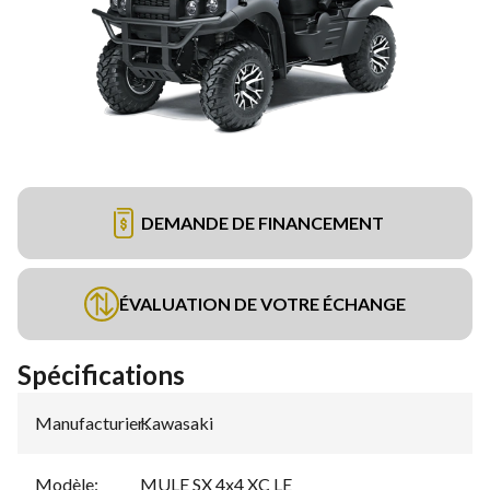
DEMANDE DE FINANCEMENT
ÉVALUATION DE VOTRE ÉCHANGE
Spécifications
Manufacturier
Kawasaki
:
Modèle
:
MULE SX 4x4 XC LE