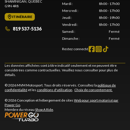
SHAWINIGAN
, QUÉBEC
Mardi
:
8h00 - 17h00
G9N 4R8
Mercredi
:
8h00 - 17h00
ITINÉRAIRE
Jeudi
:
8h00 - 19h00
Vendredi
:
8h00 - 17h00
819 537-5136
Samedi
:
Fermé
Dimanche
:
Fermé
Restez connecté
Les données affichées sont à titre indicatif seulement et ne peuvent être
considérées comme contractuelles. Veuillez nous consulter pour plus de
détails.
© 2026 MVM Motosport. Tous droits réservés. Consultez la
politique de
confidentialité
et les
conditions d'utilisation
.
Choix de consentement.
© 2026 Conception et hébergement de sites
Web pour sport motorisé par
Power Go
.
Membre du réseau
Shop A Ride
.