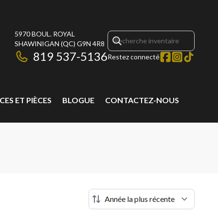
5970 BOUL. ROYAL
SHAWINIGAN
(QC)
G9N 4R8
819 537-5136
Restez connecté
CES ET PIÈCES
BLOGUE
CONTACTEZ-NOUS