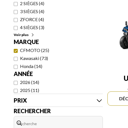
2 SIÈGES
(
4
)
3 SIÈGES
(
4
)
ZFORCE
(
4
)
4 SIÈGES
(
3
)
Voir plus
MARQUE
CFMOTO
(
25
)
Kawasaki
(
73
)
Honda
(
14
)
ANNÉE
U
2026
(
14
)
2025
(
11
)
DÉC
PRIX
RECHERCHER