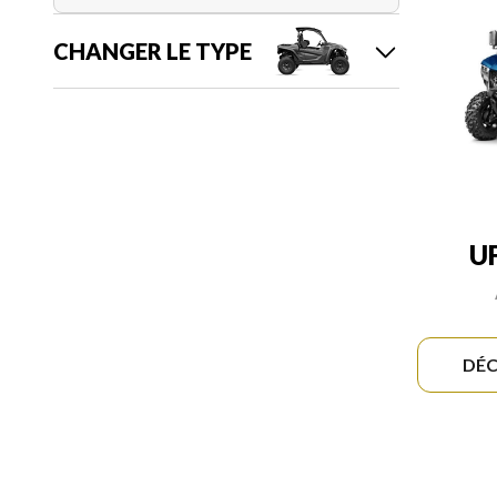
CHANGER LE TYPE
U
DÉC