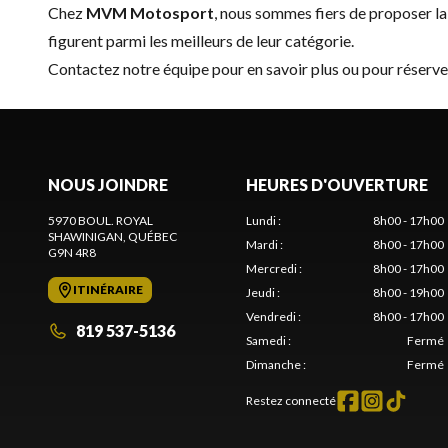
Chez
MVM Motosport
, nous sommes fiers de proposer 
figurent parmi les meilleurs de leur catégorie.
Contactez notre équipe
pour en savoir plus ou pour réser
NOUS JOINDRE
HEURES D'OUVERTURE
5970 BOUL. ROYAL
Lundi
:
8h00 - 17h00
SHAWINIGAN
, QUÉBEC
Mardi
:
8h00 - 17h00
G9N 4R8
Mercredi
:
8h00 - 17h00
ITINÉRAIRE
Jeudi
:
8h00 - 19h00
Vendredi
:
8h00 - 17h00
819 537-5136
Samedi
:
Fermé
Dimanche
:
Fermé
Restez connecté