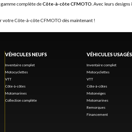
la gamme complète de
Côte-à-côte CFMOTO
. Avec leurs designs
ver votre Côte-à-côte CFMOTO dès maintenant !
VÉHICULES NEUFS
VÉHICULES USAGÉS
Inventaire complet
Inventaire complet
Motocyclettes
Motocyclettes
VTT
VTT
Côte-à-côtes
Côte-à-côtes
Motomarines
Motoneiges
Collection complète
Motomarines
Remorques
Financement