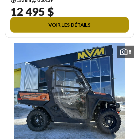
152 km
U00139
12 495 $
VOIR LES DÉTAILS
8