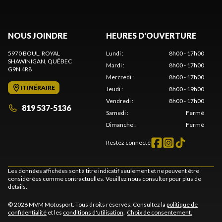
NOUS JOINDRE
HEURES D'OUVERTURE
5970 BOUL. ROYAL
Lundi
:
8h00 - 17h00
SHAWINIGAN
, QUÉBEC
Mardi
:
8h00 - 17h00
G9N 4R8
Mercredi
:
8h00 - 17h00
ITINÉRAIRE
Jeudi
:
8h00 - 19h00
Vendredi
:
8h00 - 17h00
819 537-5136
Samedi
:
Fermé
Dimanche
:
Fermé
Restez connecté
Les données affichées sont à titre indicatif seulement et ne peuvent être
considérées comme contractuelles. Veuillez nous consulter pour plus de
détails.
© 2026 MVM Motosport. Tous droits réservés. Consultez la
politique de
confidentialité
et les
conditions d'utilisation
.
Choix de consentement.